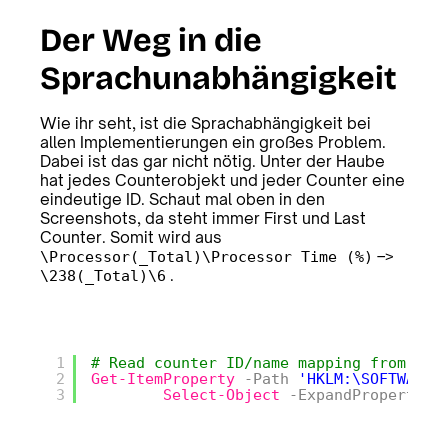
Der Weg in die
Sprachunabhängigkeit
Wie ihr seht, ist die Sprachabhängigkeit bei
allen Implementierungen ein großes Problem.
Dabei ist das gar nicht nötig. Unter der Haube
hat jedes Counterobjekt und jeder Counter eine
eindeutige ID. Schaut mal oben in den
Screenshots, da steht immer First und Last
Counter. Somit wird aus
–>
\Processor(_Total)\Processor Time (%)
.
\238(_Total)\6
1
# Read counter ID/name mapping from reg
2
Get-ItemProperty
-Path
'HKLM:\SOFTWARE\
3
Select-Object
-ExpandProperty
C