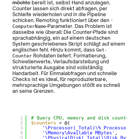
möchte
bereit ist, selbst Hand anzulegen.
Counter lassen sich direkt abfragen, per
Schleife wiederholen und in die Pipeline
schicken. Remoting funktioniert über den
-
-Parameter. Das Problem ist
ComputerName
dasselbe wie überall: Die Counter-Pfade sind
sprachabhängig, ein auf einem deutschen
System geschriebenes Skript schlägt auf einem
englischen fehl. Hinzu kommt, dass
Get-
Rohdaten liefert. Formatierung,
Counter
Schwellenwerte, Verlaufsdarstellung und
strukturierte Ausgabe sind vollständig
Handarbeit. Für Einmalabfragen und schnelle
Checks ist es ideal, für reproduzierbare,
mehrsprachige Umgebungen stößt es schnell
an seine Grenzen.
1
# Query CPU, memory and disk counters 
2
$counters
= @(
3
'\Processor(_Total)\% Processor Ti
4
'\Memory\Available MBytes'
,
5
'\PhysicalDisk(_Total)\Disk Bytes/