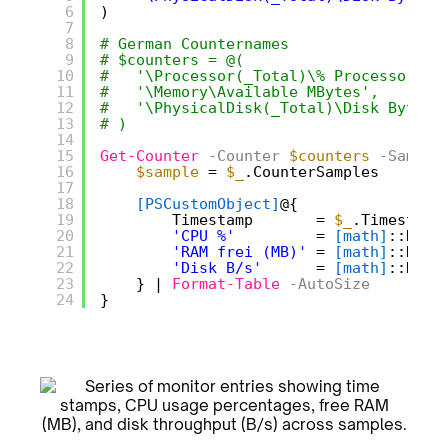
6
)
7
8
# German Counternames
9
# $counters = @( 
10
#   '\Processor(_Total)\% Processor Ti
11
#   '\Memory\Available MBytes', 
12
#   '\PhysicalDisk(_Total)\Disk Bytes/
13
# )
14
15
Get-Counter
-Counter
$counters
-Sample
16
$sample
= 
$_
.CounterSamples
17
18
[PSCustomObject]
@{
19
Timestamp       = 
$_
.Timestamp
20
'CPU %'
= 
[math]
::Roun
21
'RAM frei (MB)'
= 
[math]
::Roun
22
'Disk B/s'
= 
[math]
::Roun
23
} | 
Format-Table
-AutoSize
24
}