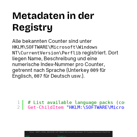
Metadaten in der
Registry
Alle bekannten Counter sind unter
HKLM\SOFTWARE\Microsoft\Windows
registriert. Dort
NT\CurrentVersion\Perflib
liegen Name, Beschreibung und eine
numerische Index-Nummer pro Counter,
getrennt nach Sprache (Unterkey
für
009
Englisch,
für Deutsch usw.).
007
1
# List available language packs (counte
2
Get-ChildItem
"HKLM:\SOFTWARE\Microsoft